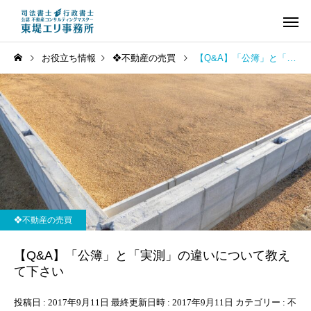
お役立ち情報
❖不動産の売買
【Q&A】「公簿」と「実測」の違いについて教えて下さい
❖不動産の相続登記
❖司法書士の業務
(土地・建物の名義
【Q&A】相続登記の申請に
【Q&A】東堤エリ事務
❖不動産の売買
変更)
期限はありますか？
依頼できる業務には、
なものがありますか。
【Q&A】「公簿」と「実測」の違いについて教え
て下さい
投稿日 : 2017年9月11日 最終更新日時 : 2017年9月11日 カテゴリー : 不