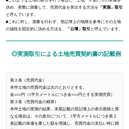
■このような土地の取引を行う場合に、土地一㎡あたりの単価を
決め、実際に測量して、売買代金を算出する方法を
「実測」取引
と呼んでいます。
■これに対し、測量を行わず、登記簿上の地積を参考にその土地
の値段を固定的に決める方法を、
「公簿」取引
と呼んでいます。
◎実測取引による土地売買契約書の記載例
第２条（売買代金）
本件土地の売買代金は次のとおりとする。
金○○○円（1平方メートルにつき金○○○円とする実測売買）
第３条（売買代金の精算）
本件土地の実測の結果、末尾記載の登記簿上の表示面積と異
なる場合は、その差分について、1平方メートルにつき第２
条記載の単価を乗じた額を増減し、売買代金の支払い時に精