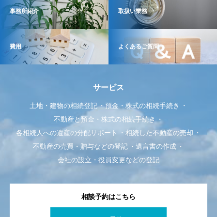
事務所紹介
取扱い業務
費用
よくあるご質問
サービス
土地・建物の相続登記
預金・株式の相続手続き
不動産と預金・株式の相続手続き
各相続人への遺産の分配サポート
相続した不動産の売却
不動産の売買・贈与などの登記
遺言書の作成
会社の設立・役員変更などの登記
相談予約はこちら