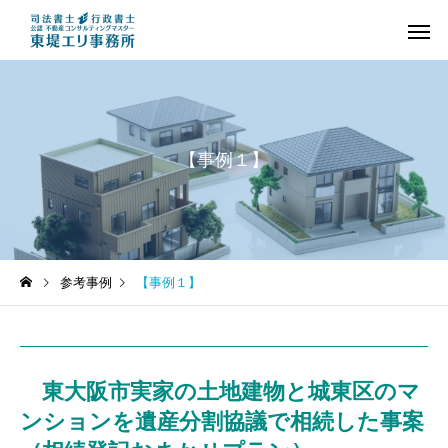
【事例１】
❖不動産の相続登記
❖司法書士の業務
参考事例
【事例１】
(土地・建物の名義
【Q&A】相続登記の申請に
【Q&A】東堤エリ事務
変更)
期限はありますか？
依頼できる業務には、
なものがありますか。
東大阪市実家の土地建物と城東区のマ
ンションを遺産分割協議で相続した事案