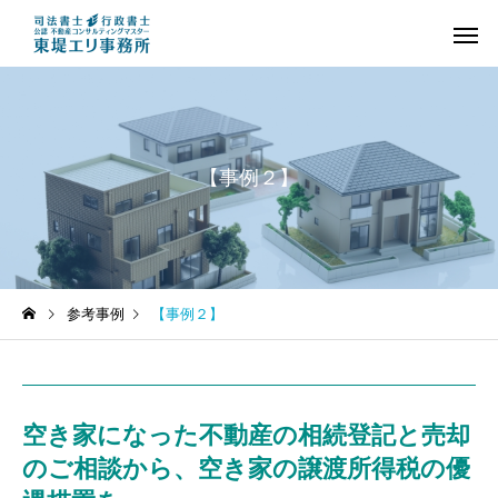
【事例２】
❖不動産の相続登記
❖司法書士の業務
参考事例
【事例２】
(土地・建物の名義
【Q&A】相続登記の申請に
【Q&A】東堤エリ事務
変更)
期限はありますか？
依頼できる業務には、
なものがありますか。
空き家になった不動産の相続登記と売却
のご相談から、空き家の譲渡所得税の優