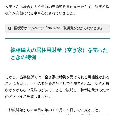
Ａ美さんの場合も５０年前の売買契約書が見当たらず、譲渡所得
税等が高額になる事を心配されていました。
区分
所得税
住民税
国税庁ホームページ「No.3258 取得費が分からないとき」
長期譲渡所得
15％
15％
短期譲渡所得
30％
９％
被相続人の居住用財産（空き家）を売った
ときの特例
しかし、当事務所では、
空き家の特例
を受けられる可能性がある
ことに着目し、下記の要件を満たす形で売却できれば、譲渡所得
税がかからない見込みがあることをご説明し、特例を受けるため
のアドバイスを致しました。
・相続開始から３年目の年の１２月３１日までに売ること。