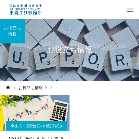
お役立ち
情報
お役立ち情報
❖不動産の相続登記
❖司法書士の業務
お役立ち情報
2
(土地・建物の名義
【Q&A】相続登記の申請に
【Q&A】東堤エリ事務
変更)
期限はありますか？
依頼できる業務には、
なものがありますか。
❖株式・投資信託の相続手続き