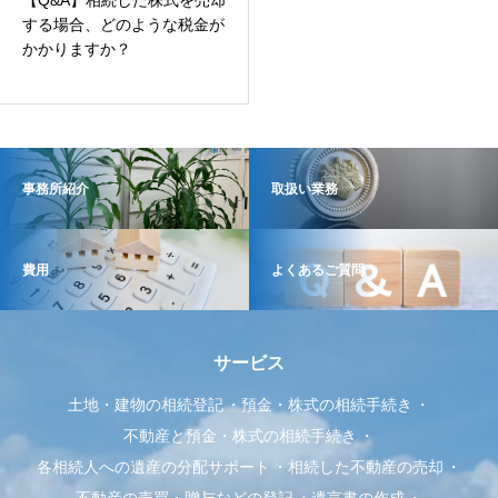
【Q&A】相続した株式を売却
する場合、どのような税金が
かかりますか？
事務所紹介
取扱い業務
費用
よくあるご質問
サービス
土地・建物の相続登記
預金・株式の相続手続き
不動産と預金・株式の相続手続き
各相続人への遺産の分配サポート
相続した不動産の売却